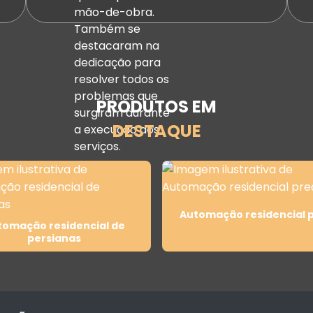
mão-de-obra.
Também se
destacaram na
dedicação para
resolver todos os
problemas que
PRODUTOS EM
surgiram durante
DESTAQUE
a execução dos
serviços.
Automação residencial 
tomação residencial de
persianas