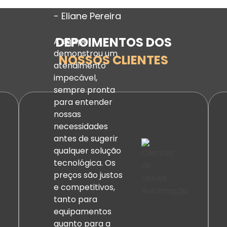
- Eliane Pereira
DEPOIMENTOS DOS
A equipe
demonstrou um
NOSSOS CLIENTES
atendimento
impecável,
sempre pronta
para entender
nossas
necessidades
antes de sugerir
qualquer solução
tecnológica. Os
preços são justos
e competitivos,
tanto para
equipamentos
quanto para a