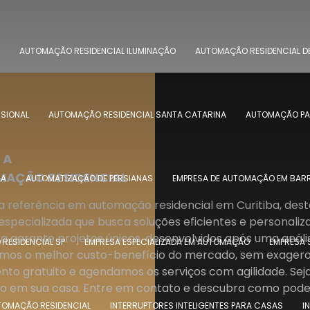
AUTOMAÇÃO RESIDENCIAL ILUMINAÇÃO
AUTOMAÇÃO RESIDENCIAL DE
SSIONAL
AUTOMAÇÃO RESIDENCIAL SANTA CATARINA
AUTOMAÇÃO PAR
 A
LINKED
AÇÃO RESIDENCIAL
NA
AUTOMATIZAÇÃO DE PERSIANAS
EMPRESA DE AUTOMAÇÃO EM BARR
 referência em automação residencial em Curitiba, des
especializada que busca soluções eficientes e personali
va garante projetos únicos, desenvolvidos após uma análi
RESIDENCIAL SP
EMPRESA ESPECIALIZADA EM AUTOMAÇÃO
EMPRESA 
amos o melhor custo-benefício do mercado, sem exageros
to gratuito e agendamos os serviços com agilidade. Sej
o em sua casa. Entre em contato e descubra como pode
TOMAÇÃO RESIDENCIAL
INTERRUPTORES INTELIGENTES PARA CASAS
I