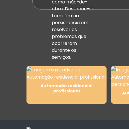
como mão-de-
obra. Destacou-se
também na
persistência em
resolver os
problemas que
ocorreram
durante os
serviços.
Automação residencial
profissional
Au