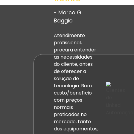
Entenderemos se vai precisar de
- Marco G
um sistema cabeado ou sem fio.
O que determina? O desejo e o
Baggio
tamanho da sua casa. Persiana,
ar-condicionado, TV, tudo
Atendimento
conectado e sua assistente de
voz.
profissional,
procura entender
as necessidades
Solicite um Orçamento
do cliente, antes
de oferecer a
solução de
tecnologia. Bom
custo/benefício
com preços
normais
praticados no
mercado, tanto
dos equipamentos,