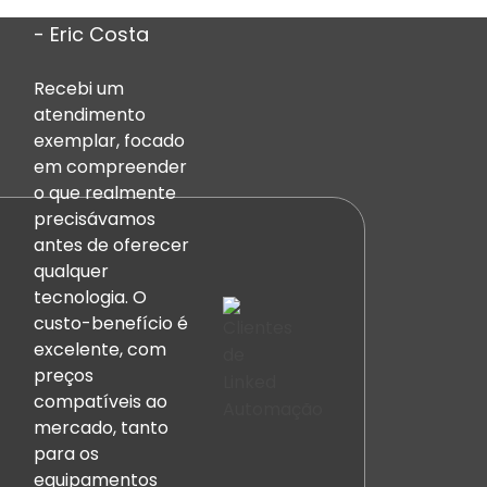
Se você está com dúvidas do que
- Eric Costa
será melhor para você, se é a
rede de internet cabeada ou Wi-
Recebi um
FI, aqui na Linked faremos essa
avalação e entregaremos a
atendimento
melhor solução.
exemplar, focado
em compreender
o que realmente
Solicite um Orçamento
precisávamos
antes de oferecer
qualquer
tecnologia. O
custo-benefício é
excelente, com
preços
compatíveis ao
mercado, tanto
para os
equipamentos