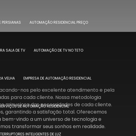
 PERSIANAS
AUTOMAÇÃO RESIDENCIAL PREÇO
A SALA DE TV
AUTOMAÇÃO DE TV NO TETO
A VELHA
EMPRESA DE AUTOMAÇÃO RESIDENCIAL
tacando-nos pelo excelente atendimento e pela
zadas para cada cliente. Nossa metodologia
se minuciosa das necessidades de cada cliente.
SERVIÇOS DE AUTOMAÇÃO RESIDENCIAL
, garantindo a satisfação total. Oferecemos
a bem-vindo a um universo de tecnologia e
mos transformar seus sonhos em realidade.
NTERRUPTORES INTELIGENTES DE LUZ