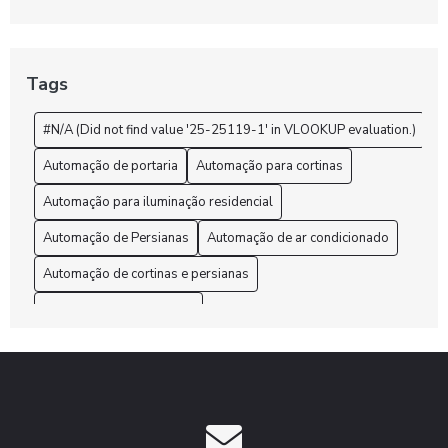
Descubra como o Sistema de automação de iluminação
transforma seu espaço
Tags
#N/A (Did not find value '25-25119-1' in VLOOKUP evaluation.)
Automação de portaria
Automação para cortinas
Automação para iluminação residencial
Automação de Persianas
Automação de ar condicionado
Automação de cortinas e persianas
Automação de iluminação
Automação de portaria condominio
Automação para sala de tv
Automação residencial alto padrão